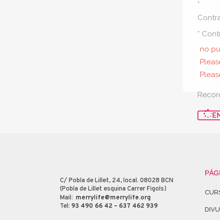
*
Contr
* Cont
no pu
Pleas
Please
Recor
E
PÁG
C/ Pobla de Lillet, 24, local. 08028 BCN
(Pobla de Lillet esquina Carrer Figols)
CUR
Mail
:
merrylife@merrylife.org
Tel:
93 490 66 42 – 637 462 939
DIV