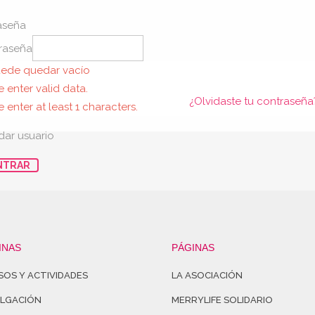
aseña
raseña
ede quedar vacío
e enter valid data.
¿Olvidaste tu contraseña
 enter at least 1 characters.
dar usuario
NTRAR
INAS
PÁGINAS
SOS Y ACTIVIDADES
LA ASOCIACIÓN
ULGACIÓN
MERRYLIFE SOLIDARIO