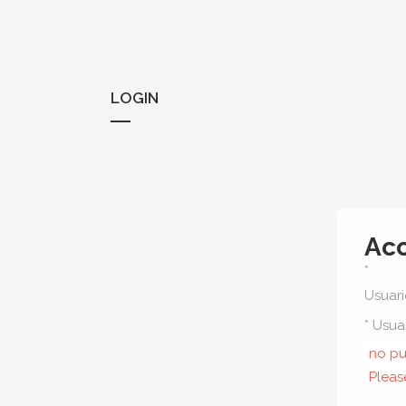
LOGIN
Ac
*
Usuar
* Usua
no pu
Pleas