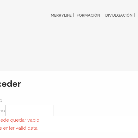
MERRYLIFE
FORMACIÓN
DIVULGACIÓN
ceder
io
rio
ede quedar vacío
e enter valid data.