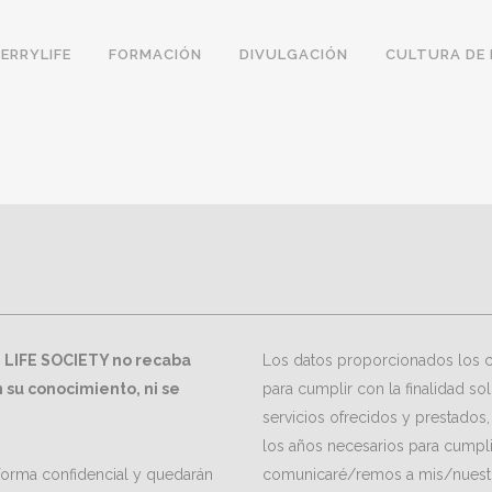
ERRYLIFE
FORMACIÓN
DIVULGACIÓN
CULTURA DE 
 LIFE SOCIETY no recaba
Los datos proporcionados los 
n su conocimiento, ni se
para cumplir con la finalidad so
servicios ofrecidos y prestados
los años necesarios para cumpli
 forma confidencial y quedarán
comunicaré/remos a mis/nuestr