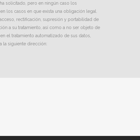
a solicitado, pero en ningún caso los
en los casos en que exista una obligación legal.
cceso, rectificación, supresión y portabilidad de
ción a su tratamiento, así como a no ser objeto de
en el tratamiento automatizado de sus datos,
 la siguiente dirección: