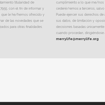
tamiento titularidad de
cumplimiento a lo que me/nos h
55. con el fin de informar y
cederé/remos a terceros, salvo 
os que le he/hemos ofrecido y
Puede ejercer sus derechos de a
rmar de las novedades que se
sus datos, de limitación y oposi
ados para otras finalidades.
decisiones basadas únicamente 
cuando procedan, dirigiéndose a
merrylife@merrylife.org