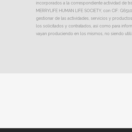
incorporados a la correspondiente actividad de tra
MERRYLIFE HUMAN LIFE SOCIETY, con CIF: G651079
gestionar de las actividades, servicios y product
los solicitados y contratados, así como para info
vayan produciendo en los mismos, no siendo utiliz