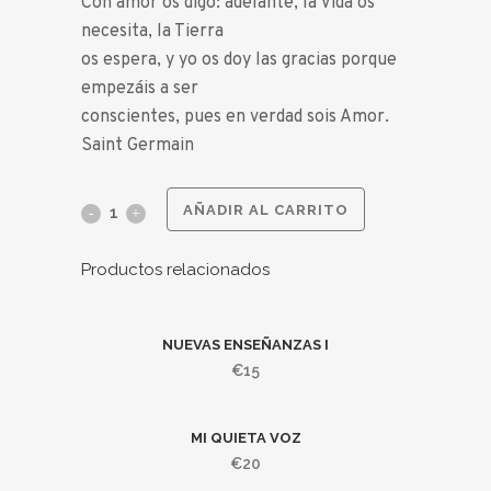
Con amor os digo: adelante, la Vida os
necesita, la Tierra
os espera, y yo os doy las gracias porque
empezáis a ser
conscientes, pues en verdad sois Amor.
Saint Germain
AÑADIR AL CARRITO
Productos relacionados
NUEVAS ENSEÑANZAS I
€
15
MI QUIETA VOZ
€
20