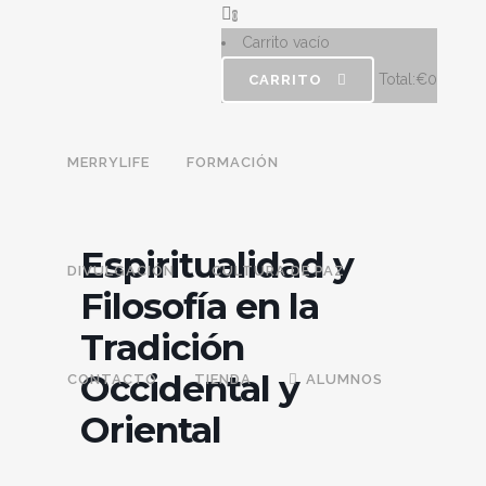
0
Carrito vacío
Total:
€
0
CARRITO
MERRYLIFE
FORMACIÓN
Espiritualidad y
DIVULGACIÓN
CULTURA DE PAZ
Filosofía en la
Tradición
Occidental y
CONTACTO
TIENDA
ALUMNOS
Oriental