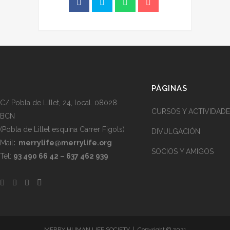
PÁGINAS
C/ Pobla de Lillet, 24, local. 08028
CURSOS Y ACTIVIDADE
BCN
(Pobla de Lillet esquina Carrer Figols)
DIVULGACIÓN
Mail
:
merrylife@merrylife.org
SOCIOS Y AMIGOS
Tel:
93 490 66 42 – 637 462 939
MERRY HUMAN LIFE SOCIETY | Copyright © 2021